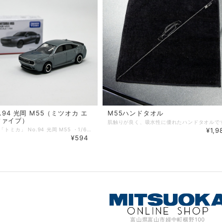
.94 光岡 M55（ミツオカ エ
M55ハンドタオル
ファイブ）
タカラトミー「トミカ」 No.94 光岡 M55 ・1/64スケール ・ギミック：サスペンション パッケージサイズ：W78×H41×D39mm 対象年齢：3歳～
¥1,9
¥594
富山県富山市婦中町横野100