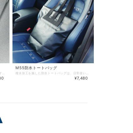
M55防水トートバッグ
肌触りが良く、吸水性に優れたハンドタオルです。 サイズ: およそ縦250mm×横250mm カラー：ブラック、グレー、ホワイト 材質: 綿100% 洗濯: 洗濯機使用可（ネット使用） ※もみ洗い、塩素系漂白剤の使用、漬け置き洗い、タンブラー乾燥はお避けください。 ※洗濯を繰り返すことで、プリントの色素が徐々に弱まることがあります。予めご了承ください。
撥水加工を施した防水トートバッグは、日常使いやお出かけに便利なアイテムです。 大容量で収納力も抜群、内部には小物を整理できるポケットも備わっており、使い勝手が良い作りです。 外側は半艶仕上げで、質感が引き立ちます。 シンプルなデザインながら、M55のシルエットとロゴがアクセントとなっています。 ▼M55防水トートバッグ サイズ：およそ幅460mm×高さ420mm×奥行180mm 材質：(身頃)ポリ塩化ビニル70％、ポリエステル30％、(ベルト)ポリエステル100％ ※洗濯の際は、手洗いをしてください。 ※先端の鋭利な物を入れられると生地が傷つき破れは剥がれの原因になりますのでご注意ください。 ※製品は撥水加工を施しておりますが、撥水加工が永久に持続するものではございません。洗濯を繰り返すことにより効果が徐々に弱まりますことを予めご了承ください。
80
¥7,480