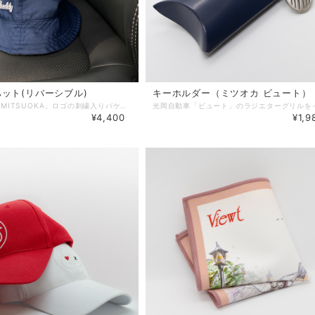
ット(リバーシブル)
キーホルダー（ミツオカ ビュート）
「Buddy」「MITSUOKA」ロゴの刺繍入りバケットハットです。 コットン素材でさまざまなコーディネートに合わせやすく、デイリーユースにおすすめです。 日常からアウトドアまで幅広いシーンでご使用いただけます。 ツバは約6cmで、リバーシブル仕様となります。 サイズ：フリー(男女兼用) カラー：ネイビー「Buddy」/ベージュ「MITSUOKA」 綿：100% ロゴ部分：刺繍 ※商品の色味は、実物と写真では異なる場合がありますのでご了承ください。
¥4,400
¥1,9