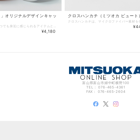
ト」オリジナルデザインキャッ
クロスハンカチ（ミツオカ ビュート
ビュートをいつでも身近に感じられるアイテムとして、フロントフェイスをイメージした「ビュート オリジナルデザインキャップ」が登場しました。 カラーは、「レッド」と「ホワイト」の2色をご用意。 ・サイズ ： フリーサイズ(頭囲57~60cm) ・素材 ： 綿100%
¥4
¥4,180
富山県富山市婦中町横野100
TEL： 076-465-4361
FAX： 076-465-2604