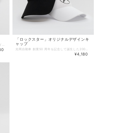
「ロックスター」オリジナルデザインキ
ャップ
光岡自動車「ビュート」のラジエターグリルをイメージしたキーホルダーです。 センターの赤い部分はレザーを使用。 ミツオカオーナーのみならずファンには堪らないレア商品です。 サイズ：全長90mm
80
光岡自動車 創業50 周年を記念して誕生した200台限定生産モデルの「Rock Star」。 自由闊達な楽しさの象徴として生まれた「 Rock Star」を遊び心ある「 ロックスター オリジナルデザインキャップ」に。 カラーは、「ホワイト」と「ブラック」の2 色をご用意。 ・サイズ ： フリーサイズ(頭囲57~60cm) ・素材 ： 綿100% (メッシュ部分・ポリエステル100%)
¥4,180