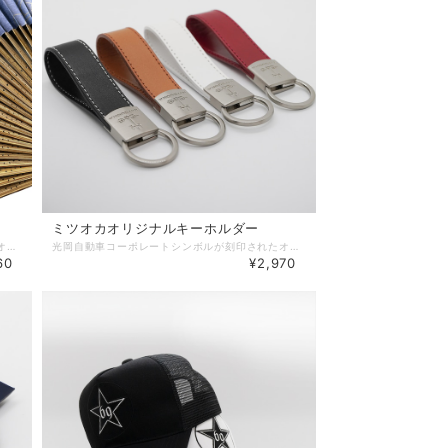
ミツオカオリジナルキーホルダー
どこにでも持ち歩きたくなる、落ち着きのあるオリジナル扇子です。 ミツオカ・ビュートのフロント部分をモチーフにしたデザインは、扇の中心に流れるようなラインを描くことで、その美しい世界観を表現しています。 扇骨は唐木染めを施し、しなやかで風情のある高級和紙を両面に貼り合わせることで、美しい仕上がりとなりました。 サイズ：7.2寸35間（218mm×35本） 付属品：専用箱 素材：扇面／扇子専用高級和紙、扇骨／竹（唐木染め） 生産国：日本製
光岡自動車コーポレートシンボルが刻印されたオリジナルキーホルダー。 本革を使用しカラーは全部で４色ご用意いたしました。 ギフトボックス入りでプレゼントにも最適です。 キーホルダー：全長 約110mm ボックス：110×85×35mm
60
¥2,970