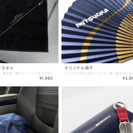
ドタオル
オリジナル扇子
肌触りが良く、吸水性に優れたハンドタオルです。 サイズ: およそ縦250mm×横250mm カラー：ブラック、グレー、ホワイト 材質: 綿100% 洗濯: 洗濯機使用可（ネット使用） ※もみ洗い、塩素系漂白剤の使用、漬け置き洗い、タンブラー乾燥はお避けください。 ※洗濯を繰り返すことで、プリントの色素が徐々に弱まることがあります。予めご了承ください。
¥1,980
¥3,9