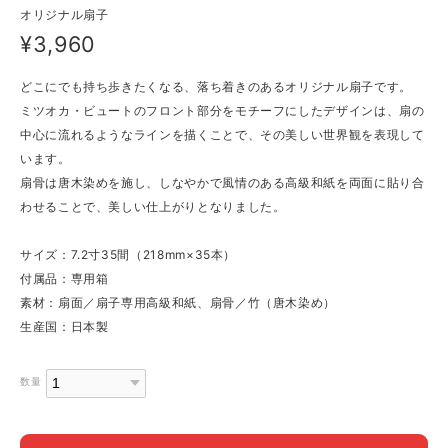
オリジナル扇子
¥3,960
どこにでも持ち歩きたくなる、落ち着きのあるオリジナル扇子です。
ミツオカ・ビュートのフロント部分をモチーフにしたデザインは、扇の
中心に流れるようなラインを描くことで、その美しい世界観を表現して
います。
扇骨は唐木染めを施し、しなやかで風情のある高級和紙を両面に貼り合
わせることで、美しい仕上がりとなりました。
サイズ：7.2寸35間（218mm×35本）
付属品：専用箱
素材：扇面／扇子専用高級和紙、扇骨／竹（唐木染め）
生産国：日本製
数量