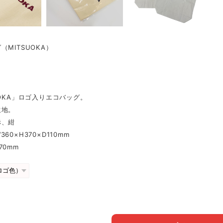
（MITSUOKA）
UOKA」ロゴ入りエコバッグ。
生地。
赤、紺
60×H370×D110mm
70mm