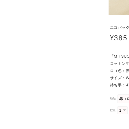
エコバッグ
¥385
「MITS
コットン
ロゴ色：
サイズ：W3
持ち手：4
種類
数量