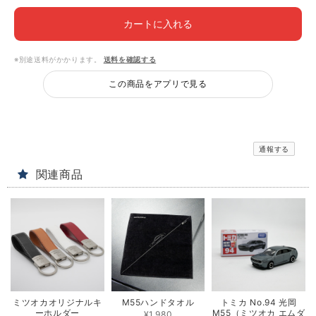
カートに入れる
※別途送料がかかります。
送料を確認する
この商品をアプリで見る
通報する
関連商品
ミツオカオリジナルキ
M55ハンドタオル
トミカ No.94 光岡
ーホルダー
M55（ミツオカ エムダ
¥1,980