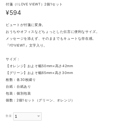
付箋（I LOVE VIEWT）2個1セット
¥594
ビュートが付箋に変身。
おうちやオフィスなどちょっとした伝言に便利なサイズ。
メッセージを添えず、そのままでもキュートな存在感。
『I♡VIEWT』文字入り。
サイズ：
【オレンジ】およそ幅50mm×高さ42mm
【グリーン】およそ幅65mm×高さ30mm
枚数：各30枚綴り
台紙：台紙あり
包装：個別包装
個数：2個1セット（グリーン、オレンジ）
数量