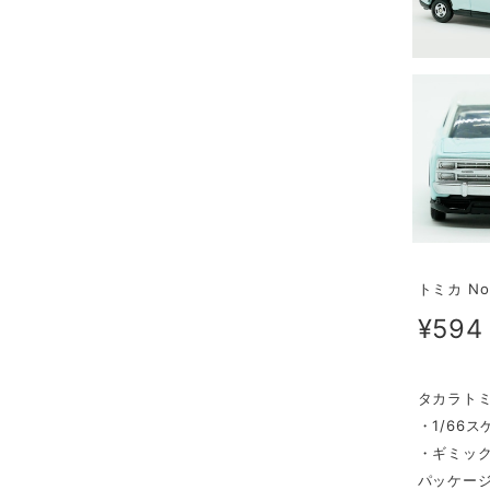
トミカ N
¥594
タカラトミ
・1/66ス
・ギミッ
パッケージ