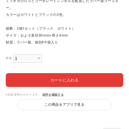
ミツオカのロゴとコーポレートシンボルを配置したラバー製コースタ
ー。
カラーはホワイトとブラックの2色。
個数：2個1セット（ブラック、ホワイト）
サイズ：およそ直径90mm×厚さ4mm
材質：ラバー製、個別PP袋入り
数量
カートに入れる
※別途送料がかかります。
送料を確認する
この商品をアプリで見る