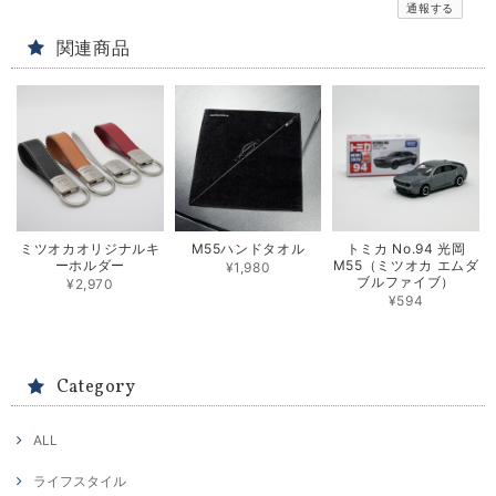
通報する
関連商品
ミツオカオリジナルキ
M55ハンドタオル
トミカ No.94 光岡
ーホルダー
M55（ミツオカ エムダ
¥1,980
ブルファイブ）
¥2,970
¥594
Category
ALL
ライフスタイル